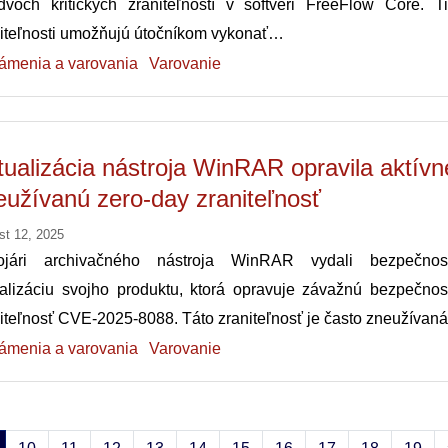
dvoch kritických zraniteľností v softvéri FreeFlow Core. Ti
niteľnosti umožňujú útočníkom vykonať…
ámenia a varovania
Varovanie
tualizácia nástroja WinRAR opravila aktívn
eužívanú zero-day zraniteľnosť
st 12, 2025
ojári archivačného nástroja WinRAR vydali bezpečnos
ualizáciu svojho produktu, ktorá opravuje závažnú bezpečnos
iteľnosť CVE-2025-8088. Táto zraniteľnosť je často zneužíva
ámenia a varovania
Varovanie