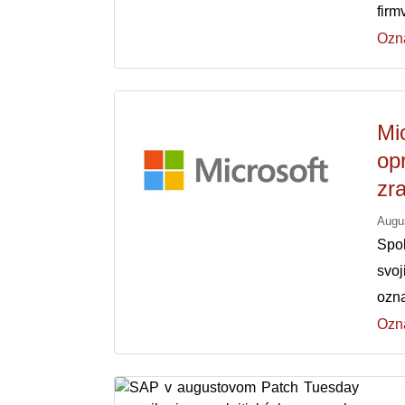
fir
Ozn
Mi
opr
zr
Augu
Spol
svo
ozn
Ozn