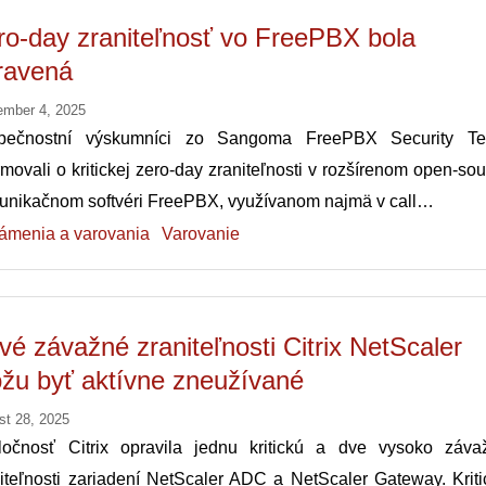
ro-day zraniteľnosť vo FreePBX bola
ravená
ember 4, 2025
pečnostní výskumníci zo Sangoma FreePBX Security T
rmovali o kritickej zero-day zraniteľnosti v rozšírenom open-so
unikačnom softvéri FreePBX, využívanom najmä v call…
ámenia a varovania
Varovanie
vé závažné zraniteľnosti Citrix NetScaler
žu byť aktívne zneužívané
st 28, 2025
ločnosť Citrix opravila jednu kritickú a dve vysoko záva
iteľnosti zariadení NetScaler ADC a NetScaler Gateway. Kriti