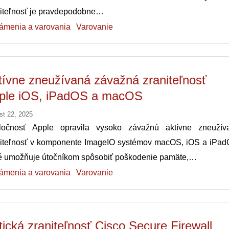
niteľnosť je pravdepodobne…
ámenia a varovania
Varovanie
tívne zneužívaná závažná zraniteľnosť
ple iOS, iPadOS a macOS
st 22, 2025
ločnosť Apple opravila vysoko závažnú aktívne zneužív
niteľnosť v komponente ImageIO systémov macOS, iOS a iPad
ré umožňuje útočníkom spôsobiť poškodenie pamäte,…
ámenia a varovania
Varovanie
itická zraniteľnosť Cisco Secure Firewall