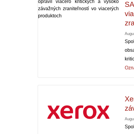
SA
vi
zr
Augu
Spo
obs
krit
Ozn
Xe
zá
Augu
Spo