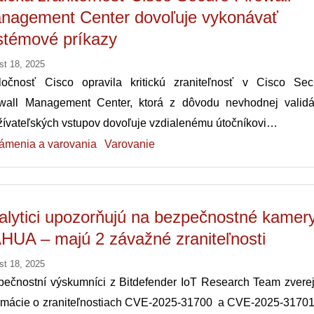
nagement Center dovoľuje vykonávať
stémové príkazy
st 18, 2025
ločnosť Cisco opravila kritickú zraniteľnosť v Cisco Sec
ewall Management Center, ktorá z dôvodu nevhodnej validá
ívateľských vstupov dovoľuje vzdialenému útočníkovi…
ámenia a varovania
Varovanie
alytici upozorňujú na bezpečnostné kamer
HUA – majú 2 závažné zraniteľnosti
st 18, 2025
ečnostní výskumníci z Bitdefender IoT Research Team zverejn
ormácie o zraniteľnostiach CVE-2025-31700 a CVE-2025-31701