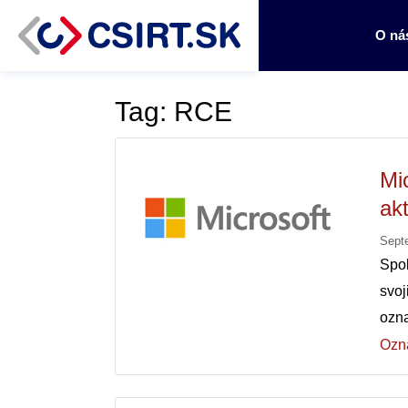
O ná
Tag: RCE
Mi
ak
Sept
Spol
svoj
ozn
Ozn