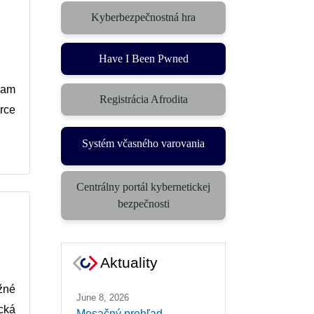
Kyberbezpečnostná hra
Have I Been Pwned
eam
Registrácia Afrodita
urce
Systém včasného varovania
Centrálny portál kybernetickej
bezpečnosti
Aktuality
žné
June 8, 2026
cká
Mesačný prehľad