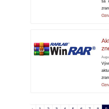
sa 
zra
Ozn
Ak
zn
Augu
Výv
akt
zran
Ozn