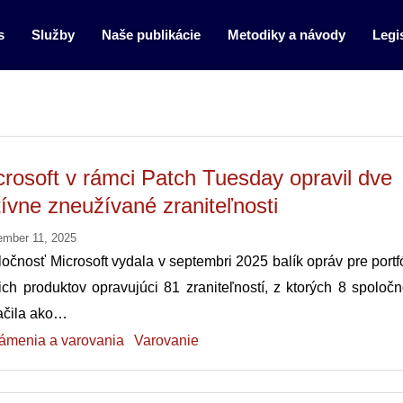
s
Služby
Naše publikácie
Metodiky a návody
Legis
crosoft v rámci Patch Tuesday opravil dve
tívne zneužívané zraniteľnosti
ember 11, 2025
očnosť Microsoft vydala v septembri 2025 balík opráv pre portf
ich produktov opravujúci 81 zraniteľností, z ktorých 8 spoloč
ačila ako…
ámenia a varovania
Varovanie