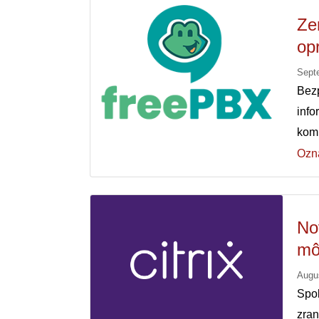
Ze
op
Sept
Bez
info
kom
Ozn
No
mô
Augu
Spo
zran