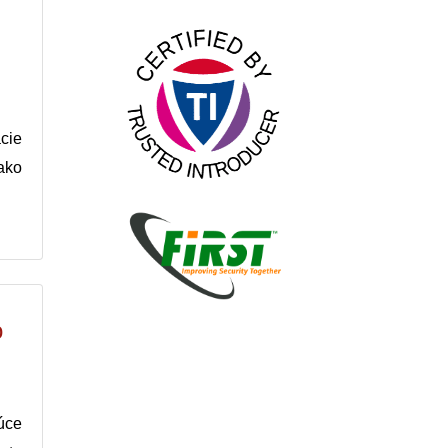
cie
ako
o
úce