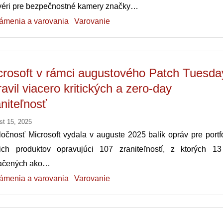
mvéri pre bezpečnostné kamery značky…
ámenia a varovania
Varovanie
crosoft v rámci augustového Patch Tuesda
avil viacero kritických a zero-day
aniteľnosť
st 15, 2025
očnosť Microsoft vydala v auguste 2025 balík opráv pre portfó
jich produktov opravujúci 107 zraniteľností, z ktorých 13
ačených ako…
ámenia a varovania
Varovanie