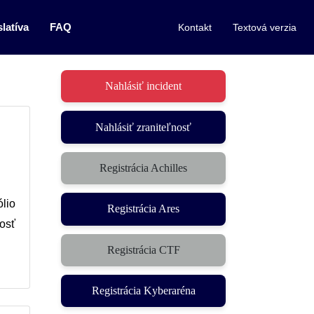
latíva
FAQ
Kontakt
Textová verzia
Nahlásiť incident
Nahlásiť zraniteľnosť
Registrácia Achilles
ólio
Registrácia Ares
nosť
Registrácia CTF
Registrácia Kyberaréna