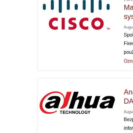
Ma
sy
Augu
Spo
Fir
použ
Ozn
An
DA
Augu
Bezp
inf