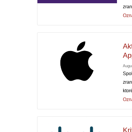
zra
Ozn
Ak
Ap
Augu
Spo
zra
kto
Ozn
Kr