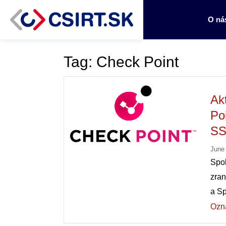
O ná
Tag: Check Point
Ak
Po
SS
June
Spo
zra
a Sp
Ozn