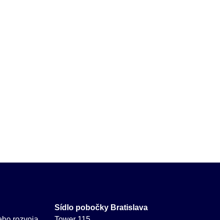
Sídlo pobočky Bratislava
neho rozvoja
Tower 115