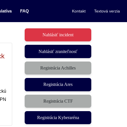
latíva
FAQ
Kontakt
Textová verzia
Nahlásiť incident
Nahlásiť zraniteľnosť
ck
Registrácia Achilles
Registrácia Ares
ckú
VPN
Registrácia CTF
Registrácia Kyberaréna