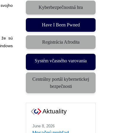
 svojho
Kyberbezpečnostná hra
Have I Been Pwned
, že sú
Registrácia Afrodita
Windows
Systém včasného varovania
Centrálny portál kybernetickej
bezpečnosti
Aktuality
June 8, 2026
Mesačný prehľad