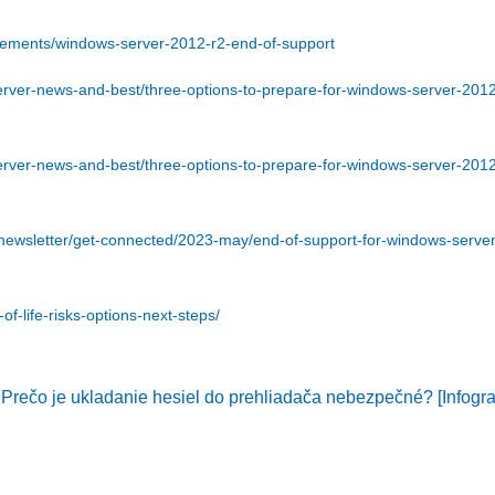
uncements/windows-server-2012-r2-end-of-support
erver-news-and-best/three-options-to-prepare-for-windows-server-2012
erver-news-and-best/three-options-to-prepare-for-windows-server-2012
-enewsletter/get-connected/2023-may/end-of-support-for-windows-serve
f-life-risks-options-next-steps/
Prečo je ukladanie hesiel do prehliadača nebezpečné? [Infogra