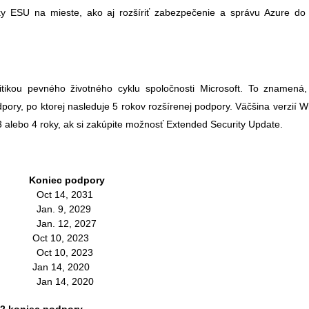
ky ESU na mieste, ako aj rozšíriť zabezpečenie a správu Azure do
itikou pevného životného cyklu spoločnosti Microsoft. To znamená
ory, po ktorej nasleduje 5 rokov rozšírenej podpory. Väčšina verzií 
3 alebo 4 roky, ak si zakúpite možnosť Extended Security Update.
 podpory
ct 14, 2031
an. 9, 2029
n. 12, 2027
ct 10, 2023
ct 10, 2023
an 14, 2020
an 14, 2020