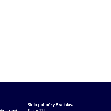
Sídlo pobočky Bratislava
neho rozvoja
Tower 115