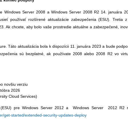
R2 koniec podpory
pre Windows Server 2008 a Windows Server 2008 R2 14. januára 2
ieť používať rozšírené aktualizácie zabezpečenia (ESU). Tretia z
23. Ak chcete, aby bolo vaše prostredie aktuálne a zabezpečené, inov
ure. Táto aktualizácia bola k dispozícii 11. januára 2023 a bude podp
bezpečenia sú bezplatné, ak používate 2008 alebo 2008 R2 vo virt
o novšiu verziu
któbra 2026
sity Cloud Services)
nia (ESU) pre Windows Server 2012 a Windows Server 2012 R2 n
er/get-started/extended-security-updates-deploy