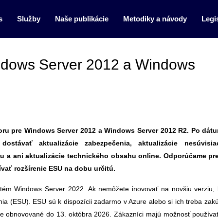
s
Služby
Naše publikácie
Metodiky a návody
Legis
ndows Server 2012 a Windows
oru pre Windows Server 2012 a Windows Server 2012 R2. Po dátu
stávať aktualizácie zabezpečenia, aktualizácie nesúvisi
u a ani aktualizácie technického obsahu online. Odporúčame pre
vať rozšírenie ESU na dobu určitú.
tém Windows Server 2022. Ak nemôžete inovovať na novšiu verziu,
ia (ESU). ESU sú k dispozícii zadarmo v Azure alebo si ich treba zakú
e obnovované do 13. októbra 2026. Zákazníci majú možnosť používa