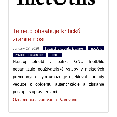
Telnetd obsahuje kritickú
zraniteľnosť
January 27, 2026
Bypassing security features
InetUtils
Privilege-escalation
telnetd
Nástroj telnetd v balíku GNU InetUtils
nesanitizuje používateľské vstupy v niektorých
premenných. Tým umožňuje injektovať hodnoty
vedúce k obídeniu autentifikácie a získanie
prístupu s oprávneniami…
Oznámenia a varovania
Varovanie