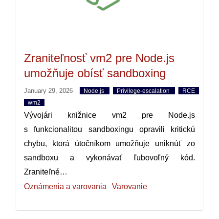
Zraniteľnosť vm2 pre Node.js
umožňuje obísť sandboxing
January 29, 2026
Node.js
Privilege-escalation
RCE
wm2
Vývojári knižnice vm2 pre Node.js
s funkcionalitou sandboxingu opravili kritickú
chybu, ktorá útočníkom umožňuje uniknúť zo
sandboxu a vykonávať ľubovoľný kód.
Zraniteľné…
Oznámenia a varovania
Varovanie