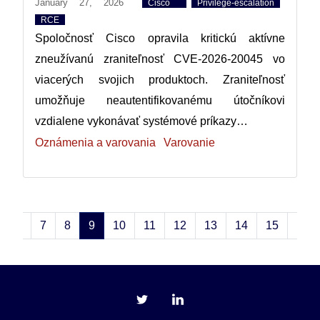
January 27, 2026
Cisco
Privilege-escalation
RCE
Spoločnosť Cisco opravila kritickú aktívne
zneužívanú zraniteľnosť CVE-2026-20045 vo
viacerých svojich produktoch. Zraniteľnosť
umožňuje neautentifikovanému útočníkovi
vzdialene vykonávať systémové príkazy…
Oznámenia a varovania
Varovanie
6
7
8
9
10
11
12
13
14
15
16