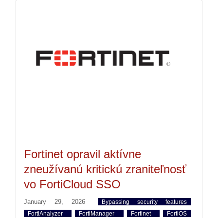
Fortinet opravil aktívne
zneužívanú kritickú zraniteľnosť
vo FortiCloud SSO
January 29, 2026
Bypassing security features
FortiAnalyzer
FortiManager
Fortinet
FortiOS